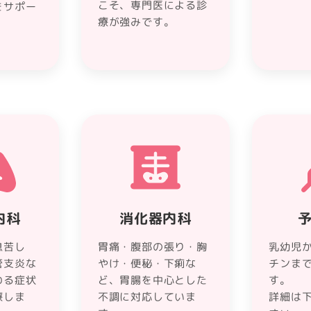
こそ、専門医による診
をサポー
療が強みです。
内科
消化器内科
息苦し
胃痛・腹部の張り・胸
乳幼児
管支炎な
やけ・便秘・下痢な
チンま
わる症状
ど、胃腸を中心とした
す。
療しま
不調に対応していま
詳細は