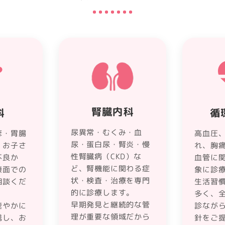
腎臓内科
科
循
尿異常・むくみ・血
疹・胃腸
高血圧
尿・蛋白尿・腎炎・慢
、お子さ
れ、胸
性腎臓病（CKD）な
不良か
血管に
ど、腎機能に関わる症
康面での
象に診
状・検査・治療を専門
相談くだ
生活習
的に診療します。
多く、
早期発見と継続的な管
速やかに
診なが
理が重要な領域だから
携し、お
針をご