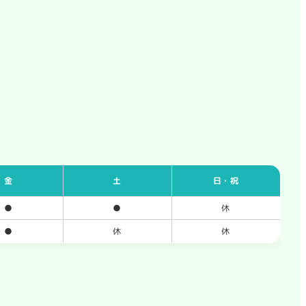
金
土
日・祝
●
●
休
●
休
休