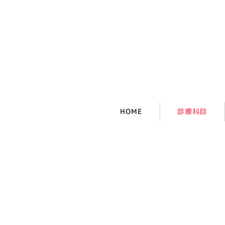
メ
イ
ン
コ
ン
テ
ン
ツ
HOME
診療科目
へ
移
動