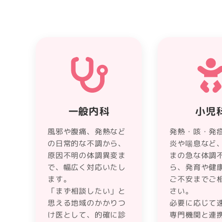
一般内科
小児
風邪や腹痛、発熱など
発熱・咳・発
の日常的な不調から、
炎や喘息など
原因不明の体調異変ま
まの急な体調
で、幅広く対応いたし
ら、発育や健
ます。
ご不安までご
「まず相談したい」と
さい。
思える地域のかかりつ
必要に応じて
け医として、的確に診
専門機関と連