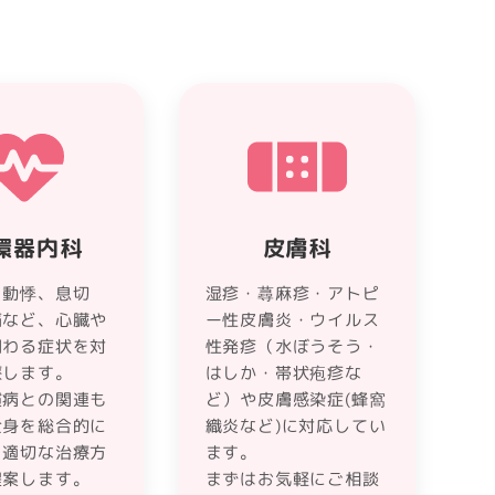
環器内科
皮膚科
、動悸、息切
湿疹・蕁麻疹・アトピ
痛など、心臓や
ー性皮膚炎・ウイルス
関わる症状を対
性発疹（水ぼうそう・
療します。
はしか・帯状疱疹な
慣病との関連も
ど）や皮膚感染症(蜂窩
全身を総合的に
織炎など)に対応してい
ら適切な治療方
ます。
提案します。
まずはお気軽にご相談